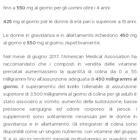
fino a
550
mg al giorno per gli uomini oltre i 4 anni
425
mg al giorno per le donne di età pari o superiore a 19 anni.
Le donne in gravidanza e in allattamento richiedono
450
mg
al giorno e
550
mg al giorno, rispettivamente.
Nel mese di giugno 2017, l'American Medical Association ha
raccomandato che i composti in vendita delle vitamine
prenatali aumentassero la quantità di colina da 0 a 55
milligrammi fino all'assunzione adeguata di
450 milligrammi al
giorno.
Il superamento del livello tollerabile di assunzione
superiore di 3.500 milligrammi al giorno di colina per gli adulti è
stato associato a: vomito, aumento della sudorazione, bassa
pressione sanguigna ed odore corporeo di pesce. I
supplementi sono solitamente necessari per le donne in
gravidanza e in allattamento. Gli integratori di colina sono
disponibili come un singolo nutriente, con vitamine del gruppo
B e in alcuni prodotti minerali multivitaminici in quantità che