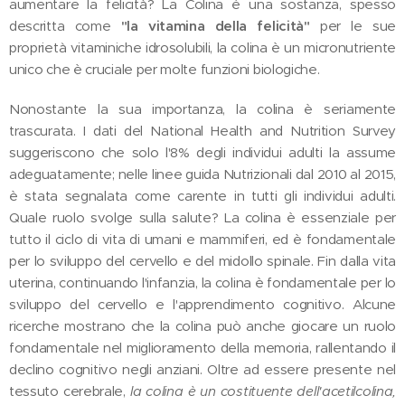
aumentare la felicità? La Colina è una sostanza, spesso
descritta come
"la vitamina della felicità"
per le sue
proprietà vitaminiche idrosolubili, la colina è un micronutriente
unico che è cruciale per molte funzioni biologiche.
Nonostante la sua importanza, la colina è seriamente
trascurata. I dati del National Health and Nutrition Survey
suggeriscono che solo l'8% degli individui adulti la assume
adeguatamente; nelle linee guida Nutrizionali dal 2010 al 2015,
è stata segnalata come carente in tutti gli individui adulti.
Quale ruolo svolge sulla salute? La colina è essenziale per
tutto il ciclo di vita di umani e mammiferi, ed è fondamentale
per lo sviluppo del cervello e del midollo spinale. Fin dalla vita
uterina, continuando l'infanzia, la colina è fondamentale per lo
sviluppo del cervello e l'apprendimento cognitivo. Alcune
ricerche mostrano che la colina può anche giocare un ruolo
fondamentale nel miglioramento della memoria, rallentando il
declino cognitivo negli anziani. Oltre ad essere presente nel
tessuto cerebrale,
la colina è un costituente dell'acetilcolina,