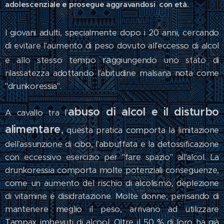
adolescenziale e prosegue aggravandosi con età.
I giovani adulti, specialmente dopo i 20 anni, cercando
di evitare l'aumento di peso dovuto all'eccesso di alcol
ra
e allo stesso tempo
ggiungendo uno stato di
rilassatezza adottando l'abitudine malsana nota come
"drunkoressia".
abuso di alcol e il disturbo
A cavallo tra l'
alimentare
,
questa pratica comporta la limitazione
dell'assunzione di cibo, l'abbuffata e la detossificazione
con eccessivo esercizio per "fare spazio" all'alcol. La
drunkoressia comporta molte potenziali conseguenze,
come un aumento del rischio di alcolismo, deplezione
di vitamine e disidratazione. Molte donne, pensando di
mantenere meglio il peso, arrivano ad utilizzare
Tampax imbevuti di alcool. Oltre il 50 % di loro ha già