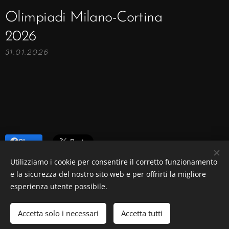
Olimpiadi Milano-Cortina
2026
31.01.2026
Share
Utilizziamo i cookie per consentire il corretto funzionamento
e la sicurezza del nostro sito web e per offrirti la migliore
esperienza utente possibile.
© 2009
CRN5 Dir. Grazia Dr.ssa Sardanu
, tutti i diritti riservati.
P.iva06556860960
Accetta solo i necessari
Accetta tutti
Powered by
Webnode
Cookies