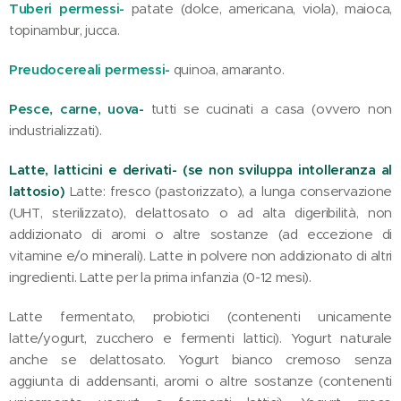
Tuberi permessi-
patate (dolce, americana, viola), maioca,
topinambur, jucca.
Preudocereali permessi-
quinoa, amaranto.
Pesce, carne, uova-
tutti se cucinati a casa (ovvero non
industrializzati).
Latte, latticini e derivati- (se non sviluppa intolleranza al
lattosio)
Latte: fresco (pastorizzato), a lunga conservazione
(UHT, sterilizzato), delattosato o ad alta digeribilità, non
addizionato di aromi o altre sostanze (ad eccezione di
vitamine e/o minerali). Latte in polvere non addizionato di altri
ingredienti. Latte per la prima infanzia (0-12 mesi).
Latte fermentato, probiotici (contenenti unicamente
latte/yogurt, zucchero e fermenti lattici). Yogurt naturale
anche se delattosato. Yogurt bianco cremoso senza
aggiunta di addensanti, aromi o altre sostanze (contenenti