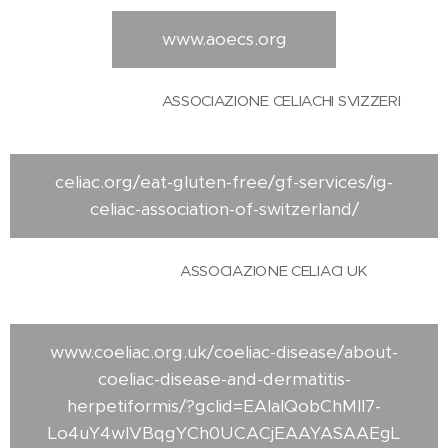
www.aoecs.org
ASSOCIAZIONE CELIACHI SVIZZERI
celiac.org/eat-gluten-free/gf-services/ig-
celiac-association-of-switzerland/
ASSOCIAZIONE CELIACI UK
www.coeliac.org.uk/coeliac-disease/about-
coeliac-disease-and-dermatitis-
herpetiformis/?gclid=EAIaIQobChMIl7-
Lo4uY4wIVBqgYCh0UCACjEAAYASAAEgL