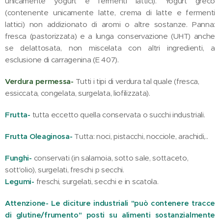
unicamente yogurt e fermenti lattici). Yogurt greco
(contenente unicamente latte, crema di latte e fermenti
lattici) non addizionato di aromi o altre sostanze. Panna:
fresca (pastorizzata) e a lunga conservazione (UHT) anche
se delattosata, non miscelata con altri ingredienti, a
esclusione di carragenina (E 407).
Verdura permessa-
Tutti i tipi di verdura tal quale (fresca,
essiccata, congelata, surgelata, liofilizzata).
Frutta-
tutta eccetto quella conservata o succhi industriali.
Frutta Oleaginosa-
Tutta: noci, pistacchi, nocciole, arachidi,..
Funghi-
conservati (in salamoia, sotto sale, sottaceto,
sott'olio), surgelati, freschi p secchi.
Legumi-
freschi, surgelati, secchi e in scatola.
Attenzione- Le diciture industriali "può contenere tracce
di glutine/frumento" posti su alimenti sostanzialmente