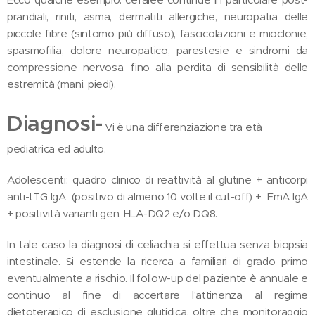
prandiali, riniti, asma, dermatiti allergiche, neuropatia delle
piccole fibre (sintomo più diffuso), fascicolazioni e mioclonie,
spasmofilia, dolore neuropatico, parestesie e sindromi da
compressione nervosa, fino alla perdita di sensibilità delle
estremità (mani, piedi).
Diagnosi-
Vi è una differenziazione tra età
pediatrica ed adulto.
Adolescenti: quadro clinico di reattività al glutine + anticorpi
anti-tTG IgA (positivo di almeno 10 volte il cut-off) + EmA IgA
+ positività varianti gen. HLA-DQ2 e/o DQ8.
In tale caso la diagnosi di celiachia si effettua senza biopsia
intestinale. Si estende la ricerca a familiari di grado primo
eventualmente a rischio. Il follow-up del paziente è annuale e
continuo al fine di accertare l'attinenza al regime
dietoterapico di esclusione glutidica, oltre che monitoraggio