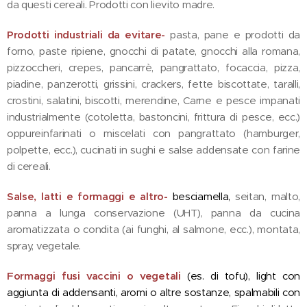
da questi cereali. Prodotti con lievito madre.
Prodotti industriali da evitare-
pasta, pane e prodotti da
forno, paste ripiene, gnocchi di patate, gnocchi alla romana,
pizzoccheri, crepes, pancarrè, pangrattato, focaccia, pizza,
piadine, panzerotti, grissini, crackers, fette biscottate, taralli,
crostini, salatini, biscotti, merendine, Carne e pesce impanati
industrialmente (cotoletta, bastoncini, frittura di pesce, ecc.)
oppureinfarinati o miscelati con pangrattato (hamburger,
polpette, ecc.), cucinati in sughi e salse addensate con farine
di cereali.
Salse, latti e formaggi e altro-
besciamella,
seitan, malto,
panna a lunga conservazione (UHT), panna da cucina
aromatizzata o condita (ai funghi, al salmone, ecc.), montata,
spray, vegetale.
Formaggi fusi vaccini o vegetali
(es. di tofu), light con
aggiunta di addensanti, aromi o altre sostanze, spalmabili con