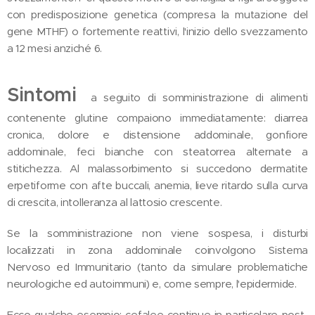
con predisposizione genetica (compresa la mutazione del
gene MTHF) o fortemente reattivi, l'inizio dello svezzamento
a 12 mesi anziché 6.
Sintomi
a seguito di somministrazione di alimenti
contenente glutine compaiono immediatamente: diarrea
cronica, dolore e distensione addominale, gonfiore
addominale, feci bianche con steatorrea alternate a
stitichezza. Al malassorbimento si succedono dermatite
erpetiforme con afte buccali, anemia, lieve ritardo sulla curva
di crescita, intolleranza al lattosio crescente.
Se la somministrazione non viene sospesa, i disturbi
localizzati in zona addominale coinvolgono Sistema
Nervoso ed Immunitario (tanto da simulare problematiche
neurologiche ed autoimmuni) e, come sempre, l'epidermide.
Ecco qualche esempio: cefalee continue in particolare post-