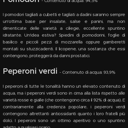
- Contenuto di acqua: 94,5%
I pomodori tagliati a cubetti e tagliati a dadini saranno sempre
un'ottima base per insalate, salse e panini, ma non
dimenticate delle varietà a ciliegie, eccellente spuntino
idratante. Un'idea estiva? Spiedini di pomodorini, foglie di
basilico e piccoli pezzi di mozzarella oppure gamberetti
montati su stuzzicadenti. Il licopene, una sostanza che essi
contengono, proteggerà da danni prostatici.
Peperoni verdi
- Contenuto di acqua: 93,9%
I peperoni di tutte le tonalità hanno un elevato contenuto di
acqua, ma i peperoni verdi sono in cima alla lista rispetto alle
varietà rosse e gialle (che contengono circa il 92% di acqua). E
contrariamente alla credenza popolare, i peperoni verdi
contengono altrettanti antiossidanti quanto i loro fratelli più
dolci. I peperoni sono un ottimo aperitivo o uno spuntino
adatto a qualsiasi orario.