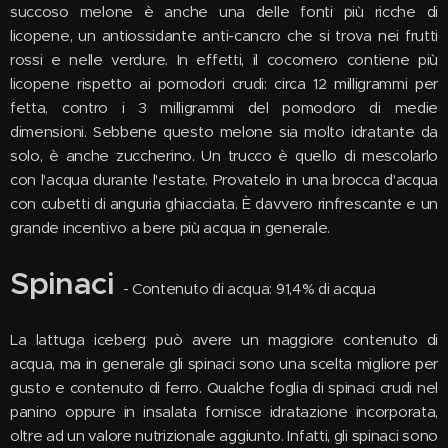
succoso melone è anche una delle fonti più ricche di
licopene, un antiossidante anti-cancro che si trova nei frutti
rossi e nelle verdure. In effetti, il cocomero contiene più
licopene rispetto ai pomodori crudi: circa 12 milligrammi per
fetta, contro i 3 milligrammi del pomodoro di medie
dimensioni. Sebbene questo melone sia molto idratante da
solo, è anche zuccherino. Un trucco è quello di mescolarlo
con l'acqua durante l'estate. Provatelo in una brocca d'acqua
con cubetti di anguria ghiacciata. È davvero rinfrescante e un
grande incentivo a bere più acqua in generale.
Spinaci
- Contenuto di acqua: 91,4% di acqua
La lattuga iceberg può avere un maggiore contenuto di
acqua, ma in generale gli spinaci sono una scelta migliore per
gusto e contenuto di ferro. Qualche foglia di spinaci crudi nel
panino oppure in insalata fornisce idratazione incorporata,
oltre ad un valore nutrizionale aggiunto. Infatti, gli spinaci sono