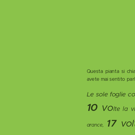
Questa pianta si chi
avete mai sentito par
Le sole foglie c
10
v
o
lte la 
17
volt
arance,