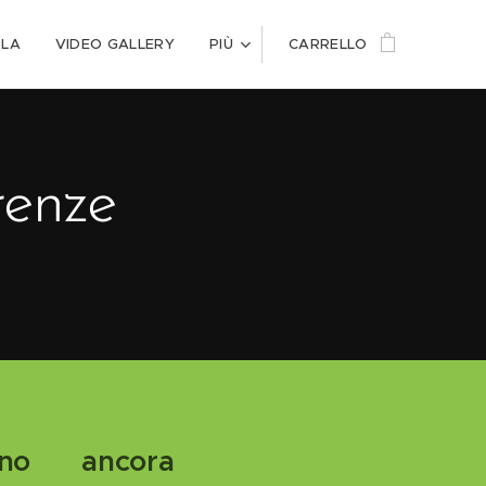
OLA
VIDEO GALLERY
PIÙ
CARRELLO
renze
no ancora