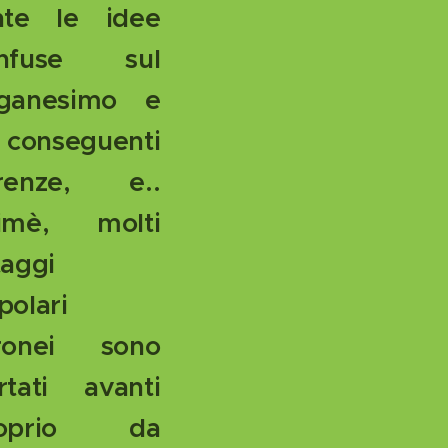
nte le idee
nfuse sul
ganesimo e
 conseguenti
renze, e..
imè, molti
taggi
polari
ronei sono
rtati avanti
roprio da