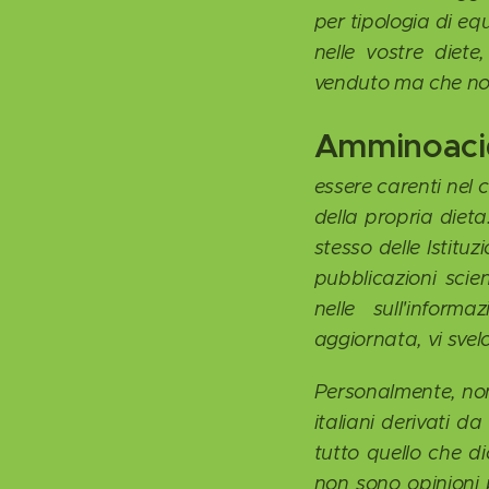
per tipologia di equ
nelle vostre diet
venduto ma che non
Amminoacid
essere carenti nel 
della propria diet
stesso delle Istitu
pubblicazioni scie
nelle sull'infor
aggiornata, vi svel
Personalmente, non 
italiani derivati d
tutto quello che di
non sono opinioni pe