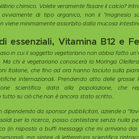
ilibrio chimico. Volete veramente fissare il calcio? In
e, ovviamente di tipo organico, non il "magnesio so
 viene minimamente assorbito dalla mucosa intestin
i essenziali, Vitamina B12 e F
caso in cui il soggetto vegetariano non abbia fatto un
a. Ma chi è vegetariano conoscerà la Moringa Oleifera
zioni Italiane, che fino ad ora hanno taciuto sulla pia
ntifiche internazionali. Prendendo atto delle grosse
mazione scientifica data alla popolazione, che r
o tutto su ciò che non è ancora stato scritto.
dipendendo da sponsor pubblicitari, aziende o "favori
a soldi per la ricerca, posso contestare senza nulla 
co (in risposta a buffi messaggi che mi arrivano dai m
rsonali, ma sintesi di letteratura scientifica rintracc