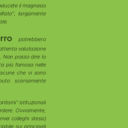
troducete il magnesio
lfato", largamente
ale.
erro
potrebbero
'attenta valutazione
. Non posso dire lo
nta più famosa nelle
 lacune che vi sono
eputo scarsamente
tismi" istituzionali
perdere. Ovviamente,
iei colleghi stessi)
iabile sui principali