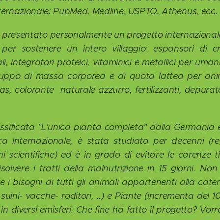
internazionale: PubMed, Medline, USPTO, Athenus, ecc.
 ho presentato personalmente un progetto internazional
e per sostenere un intero villaggio: espansori di c
 integratori proteici, vitaminici e metallici per umani
iluppo di massa corporea e di quota lattea per ani
s, colorante naturale azzurro, fertilizzanti, depurat
ssificata "L'unica pianta completa" dalla Germania
ca Internazionale, è stata studiata per decenni (re
i scientifiche) ed è in grado di evitare le carenze t
isolvere i tratti della malnutrizione in 15 giorni. No
 i bisogni di tutti gli animali appartenenti alla cate
- suini- vacche- roditori, ..) e Piante (incrementa del 
in diversi emisferi. Che fine ha fatto il progetto? Vorr