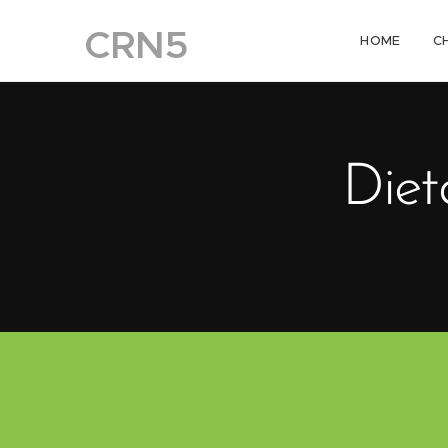
CRN5
HOME
C
Diet