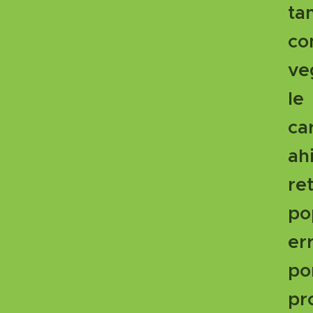
ta
co
ve
le
ca
ah
re
po
er
po
p