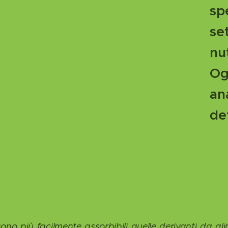
sp
se
nut
O
an
de
sono più facilmente assorbibili quelle derivanti da al