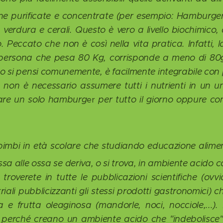
eine purificate e concentrate (per esempio: Hamburger 
 verdura e cerali. Questo è vero a livello biochimico,
. Peccato che non è così nella vita pratica. Infatti, 
a persona che pesa 80 Kg, corrisponde a meno di 80
o si pensi comunemente, è facilmente integrabile con pa
e non è necessario assumere tutti i nutrienti in un u
iare un solo hamburg
per tutto il giorno oppure co
er
 bimbi in età scolare che studiando educazione alime
issa alle ossa se deriva, o si trova, in ambiente acido c
troverete in tutte le pubblicazioni scientifiche (ovvi
iali pubblicizzanti gli stessi prodotti gastronomici) che
 e frutta oleaginosa (mandorle, noci, nocciole,...). B
 perché creano un ambiente acido che "indebolisce"