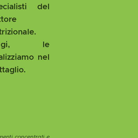
ecialisti del
ttore
rizionale.
ggi, le
alizziamo nel
ttaglio.
imenti concentrati e