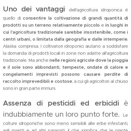
Uno dei vantaggi
dell'agricoltura idroponica è
quello di
consentire la coltivazione di grandi quantità di
prodotti su un terreno relativamente piccolo
e
in luoghi in
cui l'agricoltura tradizionale sarebbe insostenibile, come i
centri urbani, o limitata dalla geografia e dalle intemperie
,
Alaska compresa. I coltivatori idroponici aiutano a soddisfare
la domanda di prodotti locali in zone non adatte all'agricoltura
tradizionale. Ma anche
nelle regioni agricole dove la pioggia
e il sole sono abbondanti, tempeste, ondate di calore e
congelamenti imprevisti possono causare perdite di
raccolto imprevedibili e costose
, a cui gli agricoltori al chiuso
sono in gran parte immuni.
Assenza di pesticidi ed erbicidi
è
indubbiamente un loro punto forte.
Le
colture idroponiche sono meno sensibili alle erbe infestanti,
agli insetti e ad altri parassiti, il che significa che le piante