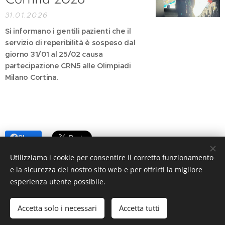
31.01.2026
Si informano i gentili pazienti che il
servizio di reperibilità è sospeso dal
giorno 31/01 al 25/02 causa
partecipazione CRN5 alle Olimpiadi
Milano Cortina.
Share
Utilizziamo i cookie per consentire il corretto funzionamento
e la sicurezza del nostro sito web e per offrirti la migliore
esperienza utente possibile.
© 2009
CRN5 Dir. Grazia Dr.ssa Sardanu
, tutti i diritti riservati.
P.iva06556860960
Accetta solo i necessari
Accetta tutti
Powered by
Webnode
Cookies