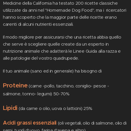
Medicine della California ha testato 200 ricette classiche
utilizzate da anni nel "Homemade Dog Food", ma i ricercatori
hanno scoperto che la maggior parte delle ricette erano
carenti di alcuni nutrienti essenziali.
Il modo migliore per assicurarsi che una ricetta abbia quello
che serve è scegliere quelle create da un esperto in
nutrizione animale che adatterà le Linee Guida alla razza e
alle patologie del vostro quadrupede.
Il tuo animale (sano ed in generale) ha bisogno di
Proteine
​​(carne -pollo, tacchino, coniglio- pesce -
salmone, tonno- legumi) 50-70%
Lipid
i
(da carne o olio, uova o latticini) 25%
Acidi grassi essenziali
(oli vegetali, olio di salmone, olio di
semi, tuorli d'uovo, farina d'avena e altro).