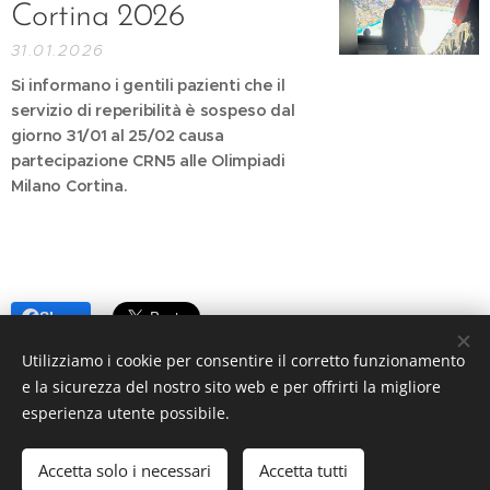
Cortina 2026
31.01.2026
Si informano i gentili pazienti che il
servizio di reperibilità è sospeso dal
giorno 31/01 al 25/02 causa
partecipazione CRN5 alle Olimpiadi
Milano Cortina.
Share
Utilizziamo i cookie per consentire il corretto funzionamento
e la sicurezza del nostro sito web e per offrirti la migliore
esperienza utente possibile.
© 2009
CRN5 Dir. Grazia Dr.ssa Sardanu
, tutti i diritti riservati.
P.iva06556860960
Accetta solo i necessari
Accetta tutti
Powered by
Webnode
Cookies