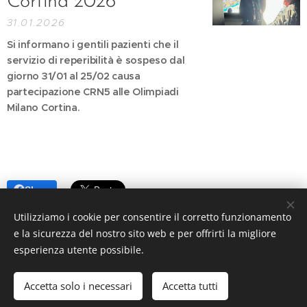
Cortina 2026
31.01.2026
Si informano i gentili pazienti che il
servizio di reperibilità è sospeso dal
giorno 31/01 al 25/02 causa
partecipazione CRN5 alle Olimpiadi
Milano Cortina.
Share
Utilizziamo i cookie per consentire il corretto funzionamento
e la sicurezza del nostro sito web e per offrirti la migliore
esperienza utente possibile.
© 2009
CRN5 Dir. Grazia Dr.ssa Sardanu
, tutti i diritti riservati.
P.iva06556860960
Accetta solo i necessari
Accetta tutti
Powered by
Webnode
Cookies