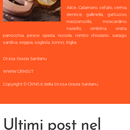
Alice, Calamaro, cefalo, cernia,
dentice, gallinella, gattuccio,
mazzancolla, moscardino,
nasello, ombrina, orata,
panocchia, pesce spada, ricciola, rombo chiodato, sarago,
sardina, seppia, sogliola, tonno, triglia.
Dr.ssa Grazia Sardanu
WWW.CRN5.IT
Copyright © CRN5.it della Dr.ssa Grazia Sardanu
Ultimi post nel