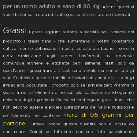
per un uomo adulto e sano di 80 Kg!
Attenti quindi ai
vostri bimbi, se in casa utilizzate spesso alimenti pre-confezionati.
G
rassi
I grassi aggiunti aiutano la stabilità ed il volume del
prodotto. I grassi trans - che aumentano il nostro colesterolo
cattivo mentre abbassano il nostro colesterolo buono - sono in
netta diminuzione negli alimenti trasformati, ma dovreste
comunque leggere le etichette degli alimenti. Infatti, solo da
quest'anno i grassi trans artificiali sono vietati, ma non in tutti gli
stati. Controllate quindi le tabelle dei valori nutrizionali e la lista degli
ingredienti. Acquistate il prodotto solo se leggete zero grammi di
grassi trans sull'etichetta e nessun olio parzialmente idrogenato
nella lista degli ingredienti. Questi oli contengono grassi trans, che
non devono essere elencato sull'etichetta del valore nutrizionale
meno di 0,5 grammi per
se l'alimento ne contiene
porzione
. Tuttavia, anche questa quantità non è sicura da
consumare. Quindi, se l'alimento contiene l'olio parzialmente