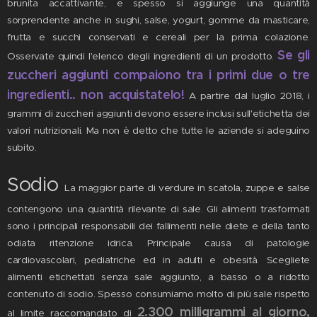
brunita accattivante, e spesso si aggiunge una quantità
sorprendente anche in sughi, salse, yogurt, gomme da masticare,
frutta e succhi conservati e cereali per la prima colazione.
Se gli
Osservate quindi l'elenco degli ingredienti di un prodotto.
zuccheri aggiunti compaiono tra i primi due o tre
ingredienti.. non acquistatelo!
A partire dal luglio 2018, i
grammi di zuccheri aggiunti devono essere inclusi sull'etichetta dei
valori nutrizionali. Ma non è detto che tutte le aziende si adeguino
subito.
Sodio
La maggior parte di verdure in scatola, zuppe e salse
contengono una quantità rilevante di sale. Gli alimenti trasformati
sono i principali responsabili dei fallimenti nelle diete e della tanto
odiata ritenzione idrica. Principale causa di patologie
cardiovascolari, pediatriche ed in adulti e obesità. Scegliete
alimenti etichettati senza sale aggiunto, a basso o a ridotto
contenuto di sodio. Spesso consumiamo molto di più sale rispetto
2.300 milligrammi al giorno,
al limite raccomandato di