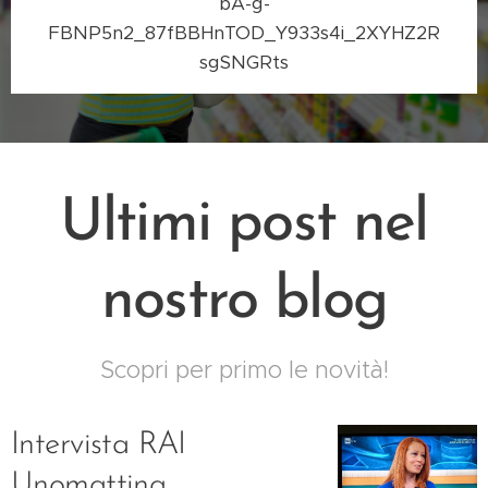
bA-g-
FBNP5n2_87fBBHnTOD_Y933s4i_2XYHZ2R
sgSNGRts
Ultimi post nel
nostro blog
Scopri per primo le novità!
Intervista RAI
Unomattina