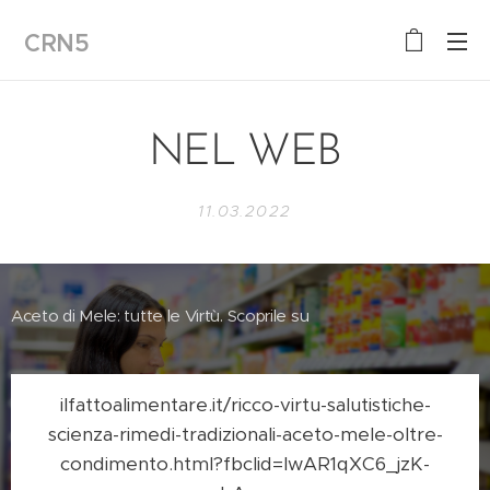
CRN5
NEL WEB
11.03.2022
Aceto di Mele: tutte le Virtù. Scoprile su
ilfattoalimentare.it/ricco-virtu-salutistiche-
scienza-rimedi-tradizionali-aceto-mele-oltre-
condimento.html?fbclid=IwAR1qXC6_jzK-