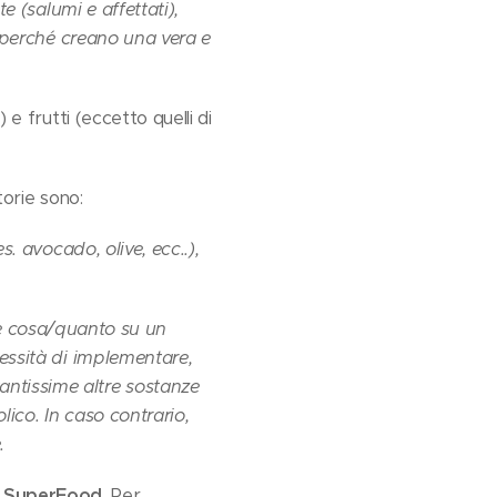
e (salumi e affettati),
a perché creano una vera e
e frutti (eccetto quelli di
torie sono:
s. avocado, olive, ecc..),
e cosa/quanto su un
cessità di implementare,
antissime altre sostanze
ico. In caso contrario,
.
i
SuperFood
. Per