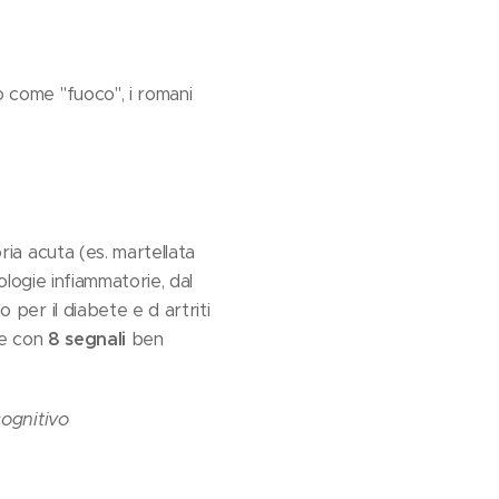
o come "fuoco", i romani
ia acuta (es. martellata
ologie infiammatorie, dal
per il diabete e d artriti
te con
8 segnali
ben
cognitivo