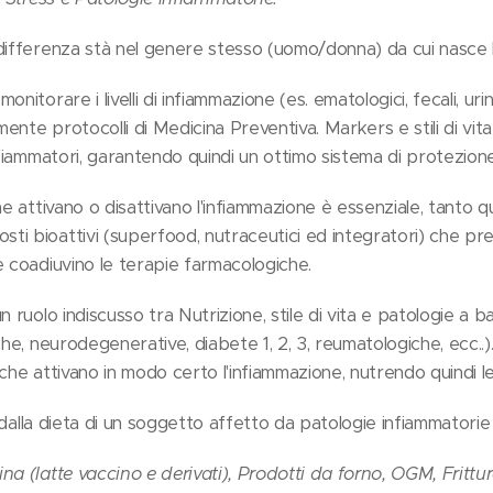
differenza stà nel genere stesso (uomo/donna) da cui nasce
itorare i livelli di infiammazione (es. ematologici, fecali, urina
nte protocolli di Medicina Preventiva. Markers e stili di vita
nfiammatori, garantendo quindi un ottimo sistema di protezione
he attivano o disattivano l'infiammazione è essenziale, tanto
i bioattivi (superfood, nutraceutici ed integratori) che prev
e coadiuvino le terapie farmacologiche.
n ruolo indiscusso tra Nutrizione, stile di vita e patologie a 
che, neurodegenerative, diabete 1, 2, 3, reumatologiche, ecc..)
che attivano in modo certo l'infiammazione, nutrendo quindi le 
dalla dieta di un soggetto affetto da patologie infiammatorie
na (latte vaccino e derivati), Prodotti da forno, OGM, Fritt