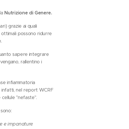
 la
Nutrizione di Genere.
ri) grazie ai quali
 ottimali possono ridurre
.
 quanto sapere integrare
engano, rallentino i
base infiammatoria
. infatti, nel report WCRF
cellule "nefaste".
 sono:
ure e impanature