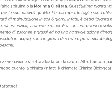
'alga spirulina o la
Moringa Oleifera
.
Quest'ultima pianta van
 per le sue notevoli qualità. Per esempio, le foglie sono util
atti di malnutrizione in soli 6 giorni. Infatti, è detta "piant
cidi essenziali, vitamine e minerali a concentrazioni elevatis
imento di zuccheri e grassi ed ha una notevole azione dimagr
iscelati in acqua, sono in grado di rendere pura microbiol
pesanti.
lizzare diviene stretta alleata per la salute. Altrettanto si pu
eciso quanto la chimica (infatti è chiamata Chimica Biologica) 
attateci!