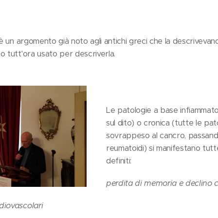
 è un argomento già noto agli antichi greci che la descrivevan
o tutt'ora usato per descriverla.
Le patologie a base infiammator
sul dito) o cronica (tutte le pat
sovrappeso al cancro, passando 
reumatoidi) si manifestano tut
definiti:
perdita di memoria e declino 
diovascolari