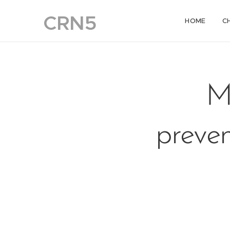
CRN5
HOME
C
M
preven