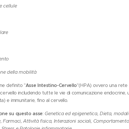
e cellule
lare
ento
one della mobilità
ne definito "
Asse Intestino-Cervello
"(HPA) ovvero una rete 
al cervello includendo tutte le vie di comunicazione endocrine, 
) e immunitarie, fino al cervello.
ione su questo asse
:
Genetica ed epigenetica, Dieta, modal
 Farmaci, Attività fisica, Interazioni sociali, Comportamento
, Stress e Patologie infiammatorie.