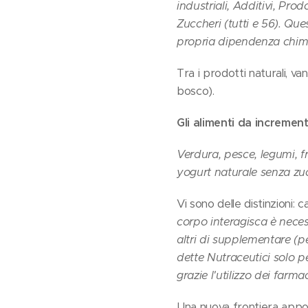
industriali, Additivi, Pro
Zuccheri (tutti e 56). Que
propria dipendenza chimi
Tra i prodotti naturali, v
bosco).
Gli alimenti da incremen
Verdura, pesce, legumi, fr
yogurt naturale senza zuc
Vi sono delle distinzioni: 
corpo interagisca è neces
altri di supplementare (
dette Nutraceutici solo p
grazie l'utilizzo dei farm
Una nuova frontiera apporta