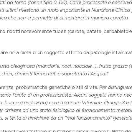
dotti da forno (farine tipo 0, 00), Carni processate e conservat
sti ultimi rivestono un ruolo importante in Nutrizione Clinic
ca che non ci permette di alimentarci in maniera corretta.
anno ridotti notevolmente tuberi (carote, patate, barbabietole) 
tare
nella dieta di un soggetto affetto da patologie infiamma
utta oleaginosa (mandorle, noci, nocciole,..), frutta grassa (e
cheri, alimenti fermentati e soprattutto l'Acqua!!!
carenze, problematiche genetiche o stili di vita.
Per distinguer
sario l'aiuto di un professionista. Alcuni soggetti hanno ne
per bocca o endovena) correttamente Vitamine, Omega-3 e t
er arrivare ad uno stato fisiologico di funzionamento metabol
aci, si tenta di rimediare ad un "mal funzionamento" generale
 notevoli strategie in nutrizione clinica, ovvero l'utilizzo de