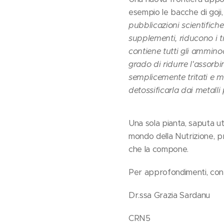
esempio le bacche di goji, l
pubblicazioni scientifiche
supplementi, riducono i tr
contiene tutti gli amminoa
grado di ridurre l'assorb
semplicemente tritati e m
detossificarla dai metalli 
Una sola pianta, saputa uti
mondo della Nutrizione, pr
che la compone.
Per approfondimenti, cont
Dr.ssa Grazia Sardanu
CRN5